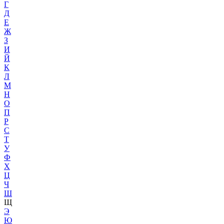
Г
Д
Е
Ж
З
И
Й
К
Л
М
Н
О
П
Р
С
Т
У
Ф
Х
Ц
Ч
Ш
Щ
Э
Ю