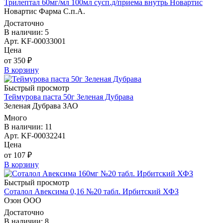
Трилептал 60мг/мл 100мл сусп.д/приема внутрь Новартис
Новартис Фарма С.п.А.
Достаточно
В наличии: 5
Арт. KF-00033001
Цена
от 350 ₽
В корзину
Быстрый просмотр
Теймурова паста 50г Зеленая Дубрава
Зеленая Дубрава ЗАО
Много
В наличии: 11
Арт. KF-00032241
Цена
от 107 ₽
В корзину
Быстрый просмотр
Соталол Авексима 0,16 №20 табл. Ирбитский ХФЗ
Озон ООО
Достаточно
В наличии: 8