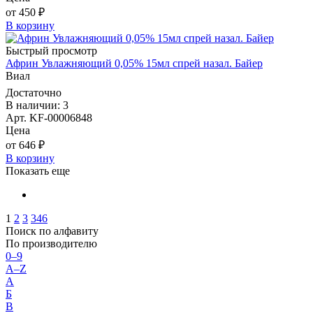
от 450 ₽
В корзину
Быстрый просмотр
Африн Увлажняющий 0,05% 15мл спрей назал. Байер
Виал
Достаточно
В наличии: 3
Арт. KF-00006848
Цена
от 646 ₽
В корзину
Показать еще
1
2
3
346
Поиск по алфавиту
По производителю
0–9
A–Z
А
Б
В