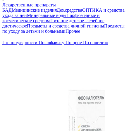
Лекарственные препараты
БАД
Медицинские изделия
Дез.средства
ОПТИКА и средства
ухода за ней
Минеральные воды
Парфюмерные и
косметические средства
Питание детское, лечебное,
диетическое
Предметы и средства личной гигиены
Предметы
по уходу за детьми и больными
Прочее
По популярности
По алфавиту
По цене
По наличию