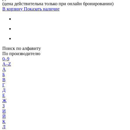
(цена действительна только при онлайн бронировании)
В корзину
Показать наличие
Поиск по алфавиту
По производителю
0–9
A–Z
А
Б
В
Г
Д
Е
Ж
З
И
Й
К
Л