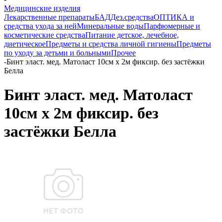
Медицинские изделия
Лекарственные препараты
БАД
Дез.средства
ОПТИКА и
средства ухода за ней
Минеральные воды
Парфюмерные и
косметические средства
Питание детское, лечебное,
диетическое
Предметы и средства личной гигиены
Предметы
по уходу за детьми и больными
Прочее
-
Бинт эласт. мед. Матоласт 10см х 2м фиксир. без застёжки
Белла
Бинт эласт. мед. Матоласт
10см х 2м фиксир. без
застёжки Белла