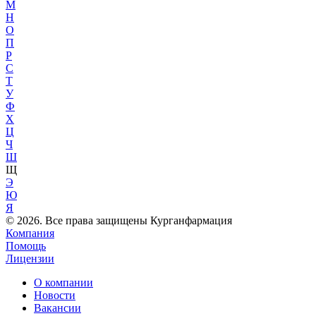
М
Н
О
П
Р
С
Т
У
Ф
Х
Ц
Ч
Ш
Щ
Э
Ю
Я
© 2026. Все права защищены Курганфармация
Компания
Помощь
Лицензии
О компании
Новости
Вакансии