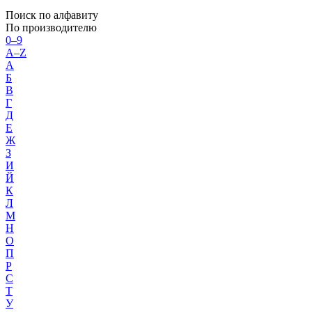
Поиск по алфавиту
По производителю
0–9
A–Z
А
Б
В
Г
Д
Е
Ж
З
И
Й
К
Л
М
Н
О
П
Р
С
Т
У