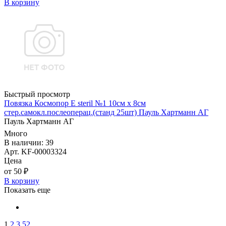
В корзину
Быстрый просмотр
Повязка Космопор E steril №1 10см х 8см
стер.самокл.послеоперац.(станд 25шт) Пауль Хартманн AГ
Пауль Хартманн AГ
Много
В наличии: 39
Арт. KF-00003324
Цена
от 50 ₽
В корзину
Показать еще
1
2
3
52