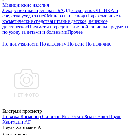
Медицинские изделия
Лекарственные препараты
БАД
Дез.средства
ОПТИКА и
средства ухода за ней
Минеральные воды
Парфюмерные и
косметические средства
Питание детское, лечебное,
диетическое
Предметы и средства личной гигиены
Предметы
по уходу за детьми и больными
Прочее
По популярности
По алфавиту
По цене
По наличию
Быстрый просмотр
Повязка Космопор Силикон №5 10см х 8см самокл.Пауль
Хартманн AГ
Пауль Хартманн AГ
Достаточно