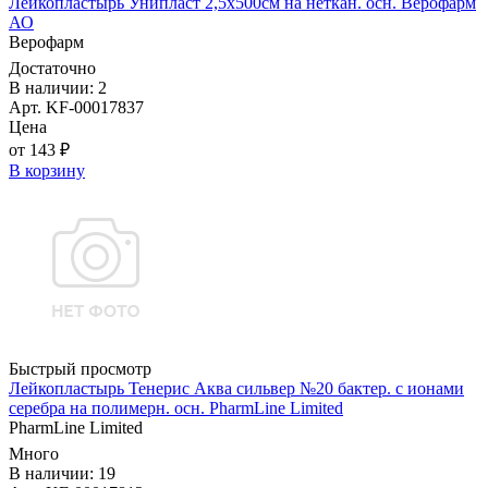
Лейкопластырь Унипласт 2,5х500см на неткан. осн. Верофарм
АО
Верофарм
Достаточно
В наличии: 2
Арт. KF-00017837
Цена
от 143 ₽
В корзину
Быстрый просмотр
Лейкопластырь Тенерис Аква сильвер №20 бактер. с ионами
серебра на полимерн. осн. PharmLine Limited
PharmLine Limited
Много
В наличии: 19