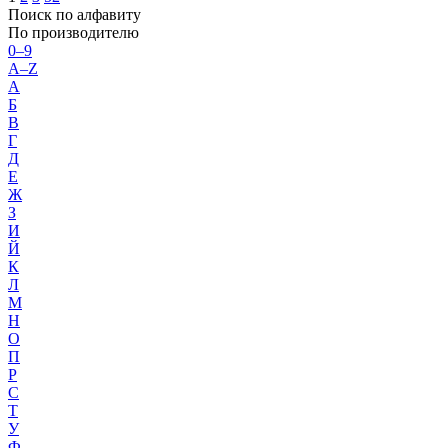
Поиск по алфавиту
По производителю
0–9
A–Z
А
Б
В
Г
Д
Е
Ж
З
И
Й
К
Л
М
Н
О
П
Р
С
Т
У
Ф