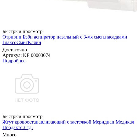
Быстрый просмотр
Отривин Бэби аспиратор назальный с 3-мя смен.насадками
ГлаксоСмитКляйн
Достаточно
Артикул
: KF-00003074
Подробнее
Быстрый просмотр
Жгут кровоостанавливающий с застежкой Меридиан Медикал
Продактс Лтд.
Много