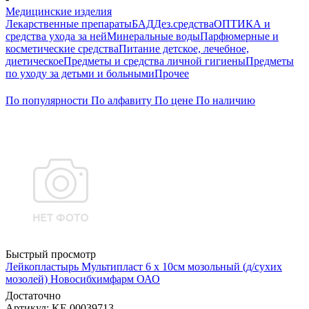
Медицинские изделия
Лекарственные препараты
БАД
Дез.средства
ОПТИКА и
средства ухода за ней
Минеральные воды
Парфюмерные и
косметические средства
Питание детское, лечебное,
диетическое
Предметы и средства личной гигиены
Предметы
по уходу за детьми и больными
Прочее
По популярности
По алфавиту
По цене
По наличию
Быстрый просмотр
Лейкопластырь Мультипласт 6 х 10см мозольный (д/сухих
мозолей) Новосибхимфарм ОАО
Достаточно
Артикул
: KF-00039713