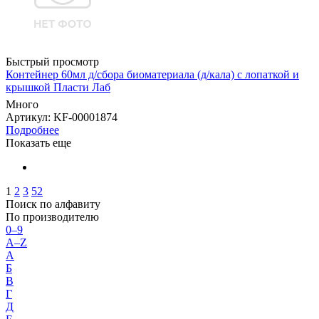
Быстрый просмотр
Контейнер 60мл д/сбора биоматериала (д/кала) с лопаткой и
крышкой Пласти Лаб
Много
Артикул
: KF-00001874
Подробнее
Показать еще
1
2
3
52
Поиск по алфавиту
По производителю
0–9
A–Z
А
Б
В
Г
Д