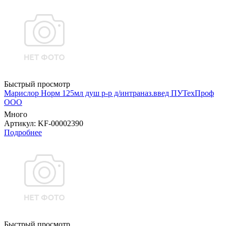
Быстрый просмотр
Марислор Норм 125мл душ р-р д/интраназ.введ ПУТехПроф
ООО
Много
Артикул
: KF-00002390
Подробнее
Быстрый просмотр