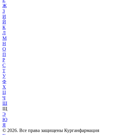
Е
Ж
З
И
Й
К
Л
М
Н
О
П
Р
С
Т
У
Ф
Х
Ц
Ч
Ш
Щ
Э
Ю
Я
© 2026. Все права защищены Курганфармация