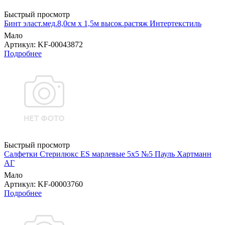
Быстрый просмотр
Бинт эласт.мед.8,0см х 1,5м высок.растяж Интертекстиль
Мало
Артикул
: KF-00043872
Подробнее
Быстрый просмотр
Салфетки Стерилюкс ES марлевые 5х5 №5 Пауль Хартманн
AГ
Мало
Артикул
: KF-00003760
Подробнее