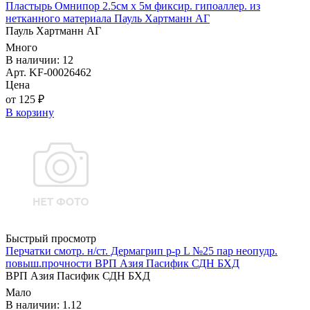
Пластырь Омнипор 2.5см х 5м фиксир. гипоаллер. из
нетканного материала Пауль Хартманн AГ
Пауль Хартманн AГ
Много
В наличии: 12
Арт. KF-00026462
Цена
от 125 ₽
В корзину
Быстрый просмотр
Перчатки смотр. н/ст. Дермагрип р-р L №25 пар неопудр.
повыш.прочности ВРП Азия Пасифик СДН БХД
ВРП Азия Пасифик СДН БХД
Мало
В наличии: 1.12