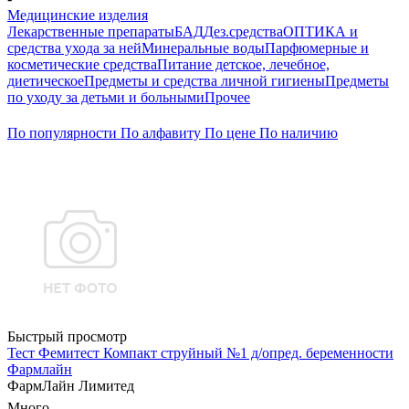
Медицинские изделия
Лекарственные препараты
БАД
Дез.средства
ОПТИКА и
средства ухода за ней
Минеральные воды
Парфюмерные и
косметические средства
Питание детское, лечебное,
диетическое
Предметы и средства личной гигиены
Предметы
по уходу за детьми и больными
Прочее
По популярности
По алфавиту
По цене
По наличию
Быстрый просмотр
Тест Фемитест Компакт струйный №1 д/опред. беременности
Фармлайн
ФармЛайн Лимитед
Много