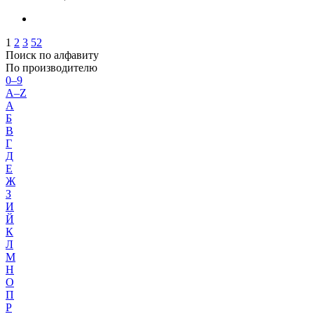
1
2
3
52
Поиск по алфавиту
По производителю
0–9
A–Z
А
Б
В
Г
Д
Е
Ж
З
И
Й
К
Л
М
Н
О
П
Р