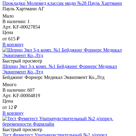
Прокладки Молимед классик миди №28 Пауль Хартманн
Пауль Хартманн AГ
Мало
В наличии: 1
Арт. KF-00027854
Цена
от 615 ₽
В корзину
Быстрый просмотр
Шприц 3мл 3-х комп. №1 Бейджинг Форнерс Медикал
Эквипмент Ко.,Лтд
Бейджинг Форнерс Медикал Эквипмент Ко.,Лтд
Много
В наличии: 607
Арт. KF-00004819
Цена
от 12 ₽
В корзину
Быстрый просмотр
Тест Фемитест Ультрачувствительный №2 д/опред.