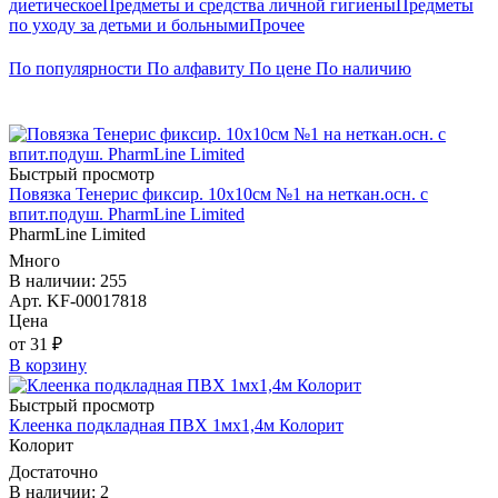
диетическое
Предметы и средства личной гигиены
Предметы
по уходу за детьми и больными
Прочее
По популярности
По алфавиту
По цене
По наличию
Быстрый просмотр
Повязка Тенерис фиксир. 10х10см №1 на неткан.осн. с
впит.подуш. PharmLine Limited
PharmLine Limited
Много
В наличии: 255
Арт. KF-00017818
Цена
от 31 ₽
В корзину
Быстрый просмотр
Клеенка подкладная ПВХ 1мx1,4м Колорит
Колорит
Достаточно
В наличии: 2