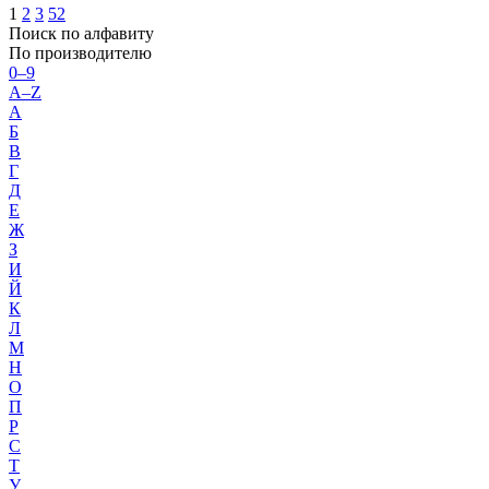
1
2
3
52
Поиск по алфавиту
По производителю
0–9
A–Z
А
Б
В
Г
Д
Е
Ж
З
И
Й
К
Л
М
Н
О
П
Р
С
Т
У