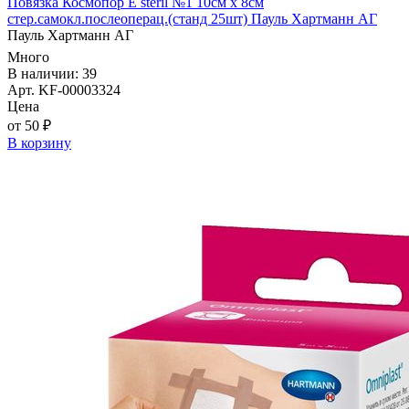
Повязка Космопор E steril №1 10см х 8см
стер.самокл.послеоперац.(станд 25шт) Пауль Хартманн AГ
Пауль Хартманн AГ
Много
В наличии: 39
Арт. KF-00003324
Цена
от 50 ₽
В корзину