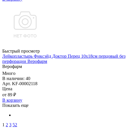
Быстрый просмотр
Лейкопластырь Фиксэйд Доктор Перец 10х18см перцовый без
перфорации Верофарм
Верофарм
Много
В наличии: 40
Арт. KF-00002118
Цена
от 89 ₽
В корзину
Показать еще
1
2
3
52