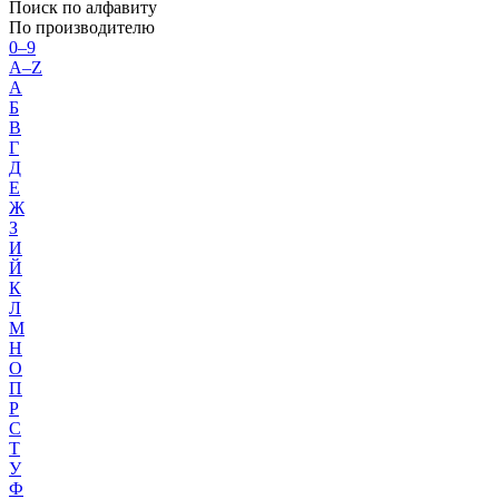
Поиск по алфавиту
По производителю
0–9
A–Z
А
Б
В
Г
Д
Е
Ж
З
И
Й
К
Л
М
Н
О
П
Р
С
Т
У
Ф