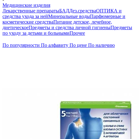
Медицинские изделия
Лекарственные препараты
БАД
Дез.средства
ОПТИКА и
средства ухода за ней
Минеральные воды
Парфюмерные и
косметические средства
Питание детское, лечебное,
диетическое
Предметы и средства личной гигиены
Предметы
по уходу за детьми и больными
Прочее
По популярности
По алфавиту
По цене
По наличию