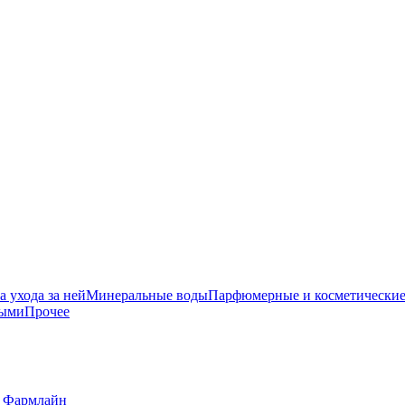
 ухода за ней
Минеральные воды
Парфюмерные и косметические
ными
Прочее