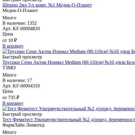
Шприц 2мл 3-х комп. №1 Медик-О-Планет
Медик-О-Планет
Много
В наличии: 1352
Арт. KF-00004810
Цена
от 10 ₽
В корзину
Быстрый просмотр
Трусики Сени Актив Нормал Medium (80-110см) №10 д/взр Бел
ТЗМО
Много
В наличии: 17
Арт. KF-00004310
Цена
от 735 ₽
В корзину
Быстрый просмотр
Тест Фемитест Ультрачувствительный №2 д/опред. беременнос
ФармЛайн Лимитед
Много