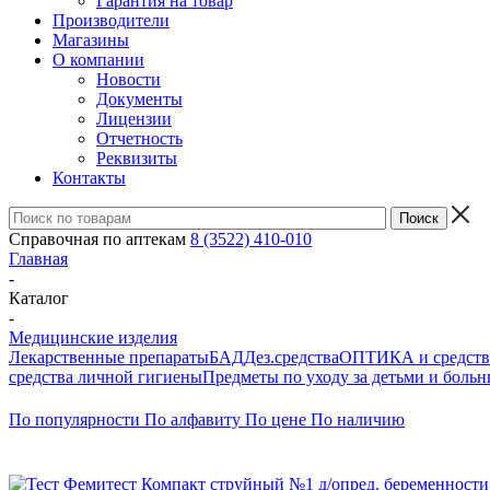
Гарантия на товар
Производители
Магазины
О компании
Новости
Документы
Лицензии
Отчетность
Реквизиты
Контакты
Справочная по аптекам
8 (3522) 410-010
Главная
-
Каталог
-
Медицинские изделия
Лекарственные препараты
БАД
Дез.средства
ОПТИКА и средства
средства личной гигиены
Предметы по уходу за детьми и боль
По популярности
По алфавиту
По цене
По наличию