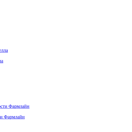
ла
ти Фармлайн