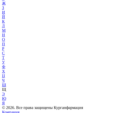
Ж
З
И
Й
К
Л
М
Н
О
П
Р
С
Т
У
Ф
Х
Ц
Ч
Ш
Щ
Э
Ю
Я
© 2026. Все права защищены Курганфармация
Компания