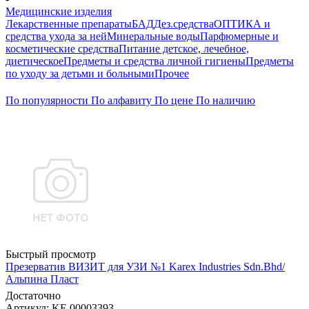
Медицинские изделия
Лекарственные препараты
БАД
Дез.средства
ОПТИКА и
средства ухода за ней
Минеральные воды
Парфюмерные и
косметические средства
Питание детское, лечебное,
диетическое
Предметы и средства личной гигиены
Предметы
по уходу за детьми и больными
Прочее
По популярности
По алфавиту
По цене
По наличию
Быстрый просмотр
Презерватив ВИЗИТ для УЗИ №1 Karex Industries Sdn.Bhd/
Альпина Пласт
Достаточно
Артикул
: KF-00003393