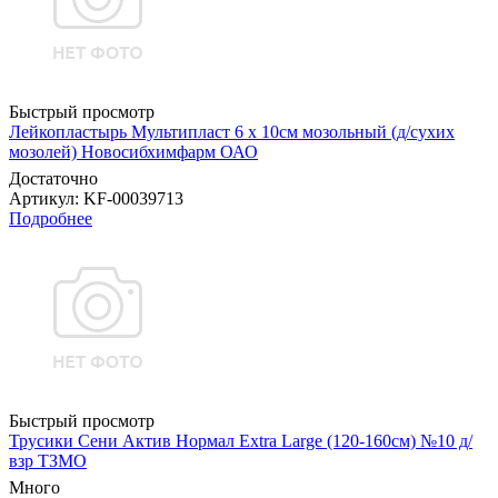
Быстрый просмотр
Лейкопластырь Мультипласт 6 х 10см мозольный (д/сухих
мозолей) Новосибхимфарм ОАО
Достаточно
Артикул
: KF-00039713
Подробнее
Быстрый просмотр
Трусики Сени Актив Нормал Extra Large (120-160см) №10 д/
взр ТЗМО
Много