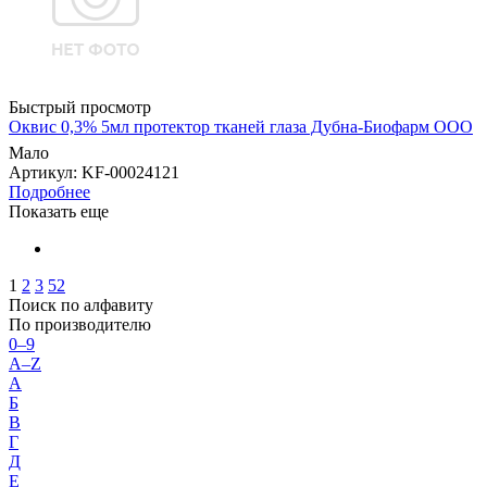
Быстрый просмотр
Оквис 0,3% 5мл протектор тканей глаза Дубна-Биофарм ООО
Мало
Артикул
: KF-00024121
Подробнее
Показать еще
1
2
3
52
Поиск по алфавиту
По производителю
0–9
A–Z
А
Б
В
Г
Д
Е