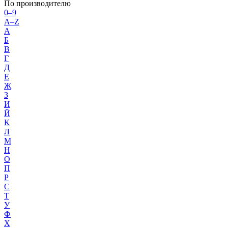
По производителю
0–9
A–Z
А
Б
В
Г
Д
Е
Ж
З
И
Й
К
Л
М
Н
О
П
Р
С
Т
У
Ф
Х