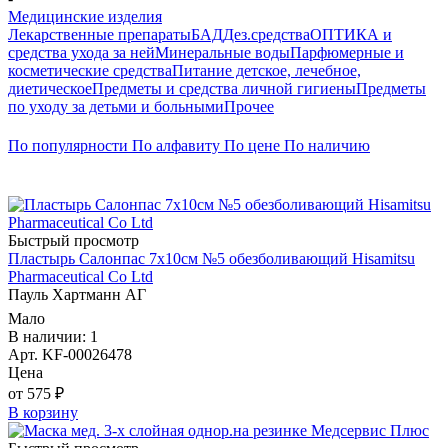
Медицинские изделия
Лекарственные препараты
БАД
Дез.средства
ОПТИКА и
средства ухода за ней
Минеральные воды
Парфюмерные и
косметические средства
Питание детское, лечебное,
диетическое
Предметы и средства личной гигиены
Предметы
по уходу за детьми и больными
Прочее
По популярности
По алфавиту
По цене
По наличию
Быстрый просмотр
Пластырь Салонпас 7х10см №5 обезболивающий Hisamitsu
Pharmaceutical Co Ltd
Пауль Хартманн AГ
Мало
В наличии: 1
Арт. KF-00026478
Цена
от 575 ₽
В корзину