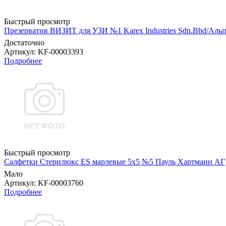
Быстрый просмотр
Презерватив ВИЗИТ для УЗИ №1 Karex Industries Sdn.Bhd/Аль
Достаточно
Артикул
: KF-00003393
Подробнее
Быстрый просмотр
Салфетки Стерилюкс ES марлевые 5х5 №5 Пауль Хартманн AГ
Мало
Артикул
: KF-00003760
Подробнее