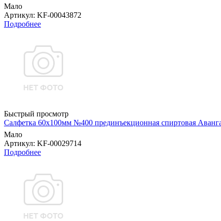
Мало
Артикул
: KF-00043872
Подробнее
Быстрый просмотр
Салфетка 60х100мм №400 прединъекционная спиртовая Аванг
Мало
Артикул
: KF-00029714
Подробнее