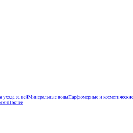
 ухода за ней
Минеральные воды
Парфюмерные и косметические
ными
Прочее