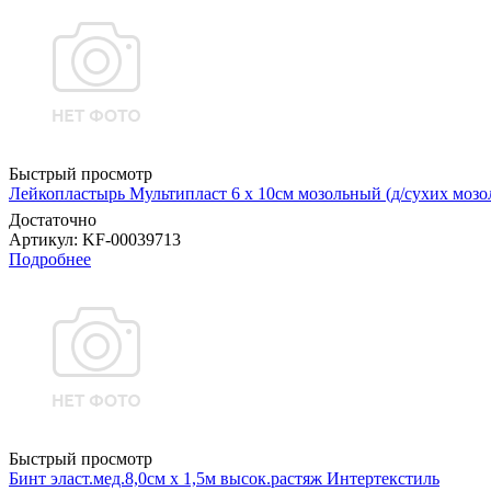
Быстрый просмотр
Лейкопластырь Мультипласт 6 х 10см мозольный (д/сухих мо
Достаточно
Артикул
: KF-00039713
Подробнее
Быстрый просмотр
Бинт эласт.мед.8,0см х 1,5м высок.растяж Интертекстиль