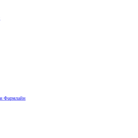
ы
ти Фармлайн