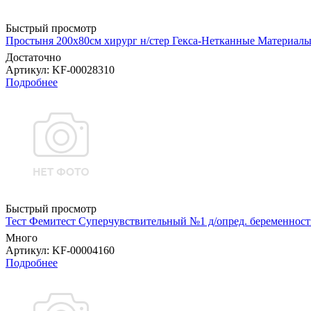
Быстрый просмотр
Простыня 200х80см хирург н/стер Гекса-Нетканные Материал
Достаточно
Артикул
: KF-00028310
Подробнее
Быстрый просмотр
Тест Фемитест Суперчувствительный №1 д/опред. беременнос
Много
Артикул
: KF-00004160
Подробнее