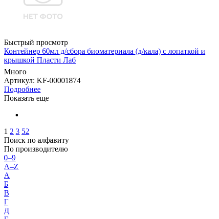
Быстрый просмотр
Контейнер 60мл д/сбора биоматериала (д/кала) с лопаткой и
крышкой Пласти Лаб
Много
Артикул
: KF-00001874
Подробнее
Показать еще
1
2
3
52
Поиск по алфавиту
По производителю
0–9
A–Z
А
Б
В
Г
Д