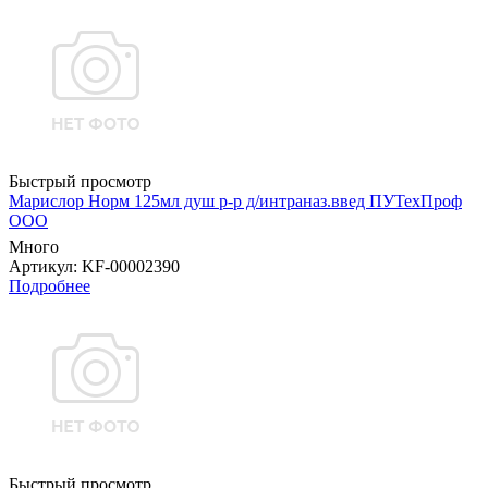
Быстрый просмотр
Марислор Норм 125мл душ р-р д/интраназ.введ ПУТехПроф
ООО
Много
Артикул
: KF-00002390
Подробнее
Быстрый просмотр