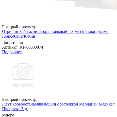
Быстрый просмотр
Отривин Бэби аспиратор назальный с 3-мя смен.насадками
ГлаксоСмитКляйн
Достаточно
Артикул
: KF-00003074
Подробнее
Быстрый просмотр
Жгут кровоостанавливающий с застежкой Меридиан Медикал
Продактс Лтд.
Много