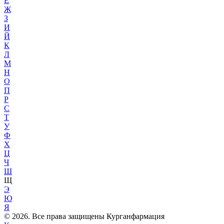
Е
Ж
З
И
Й
К
Л
М
Н
О
П
Р
С
Т
У
Ф
Х
Ц
Ч
Ш
Щ
Э
Ю
Я
© 2026. Все права защищены Курганфармация