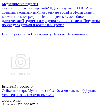
Медицинские изделия
Лекарственные препараты
БАД
Дез.средства
ОПТИКА и
средства ухода за ней
Минеральные воды
Парфюмерные и
косметические средства
Питание детское, лечебное,
диетическое
Предметы и средства личной гигиены
Предметы
по уходу за детьми и больными
Прочее
По популярности
По алфавиту
По цене
По наличию
Быстрый просмотр
Лейкопластырь Мультипласт 6 х 10см мозольный (д/сухих
мозолей) Новосибхимфарм ОАО
Достаточно
Артикул
: KF-00039713