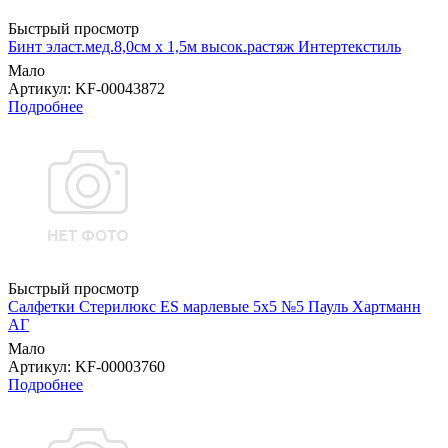
Быстрый просмотр
Бинт эласт.мед.8,0см х 1,5м высок.растяж Интертекстиль
Мало
Артикул
: KF-00043872
Подробнее
Быстрый просмотр
Салфетки Стерилюкс ES марлевые 5х5 №5 Пауль Хартманн
AГ
Мало
Артикул
: KF-00003760
Подробнее