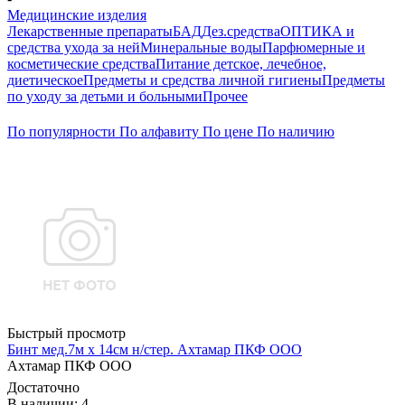
Медицинские изделия
Лекарственные препараты
БАД
Дез.средства
ОПТИКА и
средства ухода за ней
Минеральные воды
Парфюмерные и
косметические средства
Питание детское, лечебное,
диетическое
Предметы и средства личной гигиены
Предметы
по уходу за детьми и больными
Прочее
По популярности
По алфавиту
По цене
По наличию
Быстрый просмотр
Бинт мед.7м х 14см н/стер. Ахтамар ПКФ ООО
Ахтамар ПКФ ООО
Достаточно
В наличии: 4