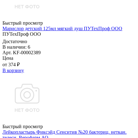
Быстрый просмотр
Марислор детский 125мл мягкий душ ПУТехПроф ООО
ПУТехПроф ООО
Достаточно
В наличии: 6
Арт. KF-00002389
Цена
от 374 ₽
В корзину
Быстрый просмотр
Лейкопластырь Фиксэйд Сенситив №20 бактериц. неткан.
телесн. Верофарм АО