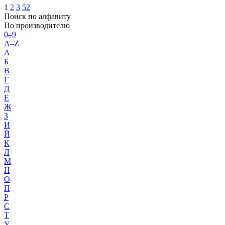
1
2
3
52
Поиск по алфавиту
По производителю
0–9
A–Z
А
Б
В
Г
Д
Е
Ж
З
И
Й
К
Л
М
Н
О
П
Р
С
Т
У