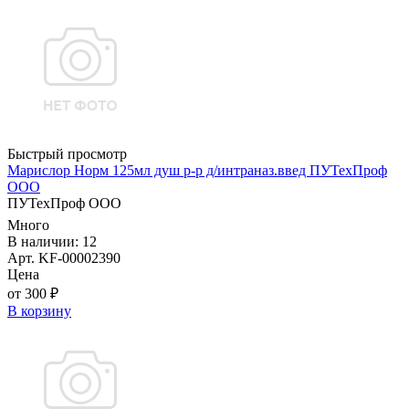
Быстрый просмотр
Марислор Норм 125мл душ р-р д/интраназ.введ ПУТехПроф
ООО
ПУТехПроф ООО
Много
В наличии: 12
Арт. KF-00002390
Цена
от 300 ₽
В корзину