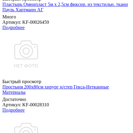
Пластырь Омнипласт 5м х 2,5см фиксир. из текстильн. ткани
Пауль Хартманн AГ
Много
Артикул
: KF-00026459
Подробнее
Быстрый просмотр
Простыня 200х80см хирург н/стер Гекса-Нетканные
Материалы
Достаточно
Артикул
: KF-00028310
Подробнее