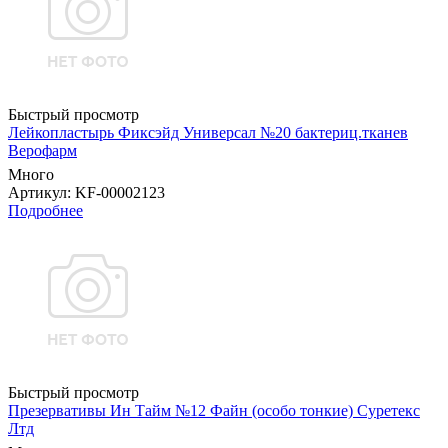
Быстрый просмотр
Лейкопластырь Фиксэйд Универсал №20 бактериц.тканев
Верофарм
Много
Артикул
: KF-00002123
Подробнее
Быстрый просмотр
Презервативы Ин Тайм №12 Файн (особо тонкие) Суретекс
Лтд