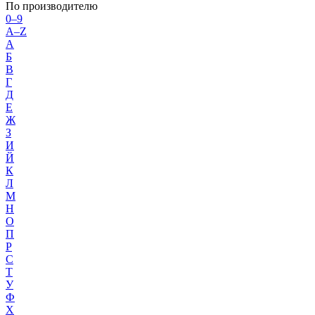
По производителю
0–9
A–Z
А
Б
В
Г
Д
Е
Ж
З
И
Й
К
Л
М
Н
О
П
Р
С
Т
У
Ф
Х