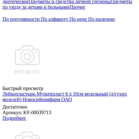
диетическое
Предметы и средства личной гигиены
Предметы
по уходу за детьми и больными
Прочее
По популярности
По алфавиту
По цене
По наличию
Быстрый просмотр
Лейкопластырь Мультипласт 6 х 10см мозольный (д/сухих
мозолей) Новосибхимфарм ОАО
Достаточно
Артикул
: KF-00039713
Подробнее