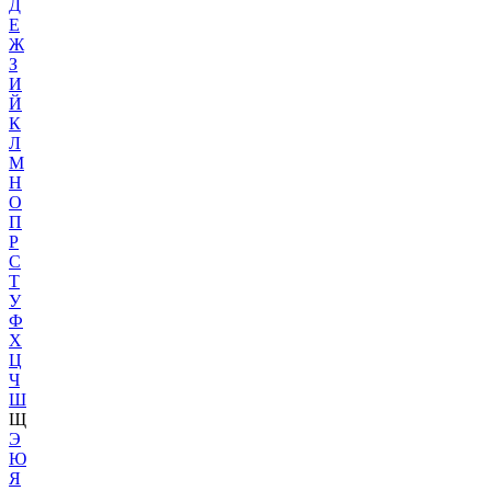
Д
Е
Ж
З
И
Й
К
Л
М
Н
О
П
Р
С
Т
У
Ф
Х
Ц
Ч
Ш
Щ
Э
Ю
Я