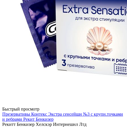
Быстрый просмотр
Презервативы Контекс Экстра сенсейшн №3 с крупн.точками
и ребрами Рекит Бенкизер
Рекитт Бенкизер Хелскэр Интернешнл Лтд