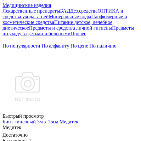
Медицинские изделия
Лекарственные препараты
БАД
Дез.средства
ОПТИКА и
средства ухода за ней
Минеральные воды
Парфюмерные и
косметические средства
Питание детское, лечебное,
диетическое
Предметы и средства личной гигиены
Предметы
по уходу за детьми и больными
Прочее
По популярности
По алфавиту
По цене
По наличию
Быстрый просмотр
Бинт гипсовый 3м х 15см Медитек
Медитек
Достаточно
В наличии: 4