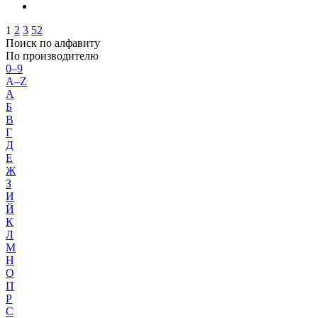
1
2
3
52
Поиск по алфавиту
По производителю
0–9
A–Z
А
Б
В
Г
Д
Е
Ж
З
И
Й
К
Л
М
Н
О
П
Р
С