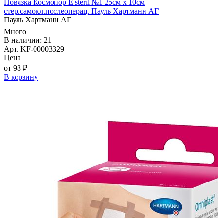
Повязка Космопор E steril №1 25см х 10см
стер.самокл.послеоперац. Пауль Хартманн AГ
Пауль Хартманн AГ
Много
В наличии: 21
Арт. KF-00003329
Цена
от 98 ₽
В корзину