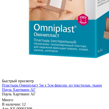
Быстрый просмотр
Пластырь Омнипласт 5м х 5см фиксир. из текстильн. ткани
Пауль Хартманн AГ
Пауль Хартманн AГ
Много
В наличии: 12
Арт. KF-00003309