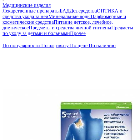
Медицинские изделия
Лекарственные препараты
БАД
Дез.средства
ОПТИКА и
средства ухода за ней
Минеральные воды
Парфюмерные и
косметические средства
Питание детское, лечебное,
диетическое
Предметы и средства личной гигиены
Предметы
по уходу за детьми и больными
Прочее
По популярности
По алфавиту
По цене
По наличию