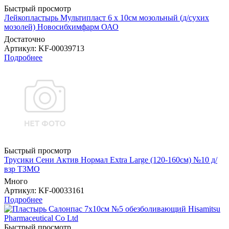
Быстрый просмотр
Лейкопластырь Мультипласт 6 х 10см мозольный (д/сухих
мозолей) Новосибхимфарм ОАО
Достаточно
Артикул
: KF-00039713
Подробнее
Быстрый просмотр
Трусики Сени Актив Нормал Extra Large (120-160см) №10 д/
взр ТЗМО
Много
Артикул
: KF-00033161
Подробнее
Быстрый просмотр