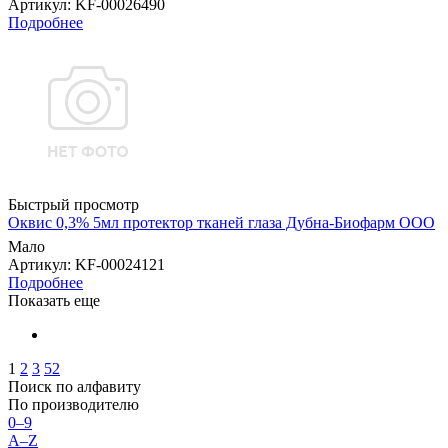
Артикул
: KF-00026490
Подробнее
Быстрый просмотр
Оквис 0,3% 5мл протектор тканей глаза Дубна-Биофарм ООО
Мало
Артикул
: KF-00024121
Подробнее
Показать еще
1
2
3
52
Поиск по алфавиту
По производителю
0–9
A–Z