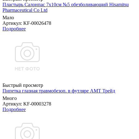
Пластырь Салонпас 7х10см №5 обезболивающий Hisamitsu
Pharmaceutical Co Ltd
Мало
Артикул
: KF-00026478
Подробнее
Быстрый просмотр
Пипетка глазная травмобезоп. в футляре АМТ Трейд
Много
Артикул
: KF-00003278
Подробнее