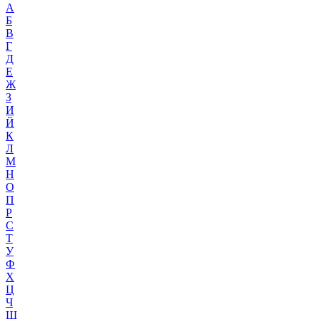
А
Б
В
Г
Д
Е
Ж
З
И
Й
К
Л
М
Н
О
П
Р
С
Т
У
Ф
Х
Ц
Ч
Ш