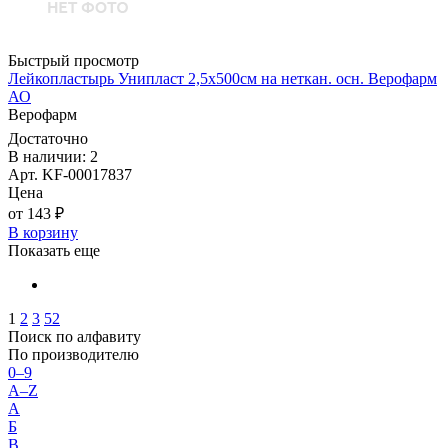
Быстрый просмотр
Лейкопластырь Унипласт 2,5х500см на неткан. осн. Верофарм
АО
Верофарм
Достаточно
В наличии: 2
Арт. KF-00017837
Цена
от 143 ₽
В корзину
Показать еще
1
2
3
52
Поиск по алфавиту
По производителю
0–9
A–Z
А
Б
В