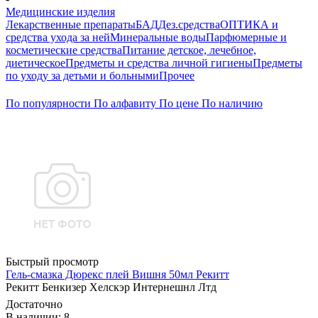
Медицинские изделия
Лекарственные препараты
БАД
Дез.средства
ОПТИКА и
средства ухода за ней
Минеральные воды
Парфюмерные и
косметические средства
Питание детское, лечебное,
диетическое
Предметы и средства личной гигиены
Предметы
по уходу за детьми и больными
Прочее
По популярности
По алфавиту
По цене
По наличию
Быстрый просмотр
Гель-смазка Дюрекс плей Вишня 50мл Рекитт
Рекитт Бенкизер Хелскэр Интернешнл Лтд
Достаточно
В наличии: 8