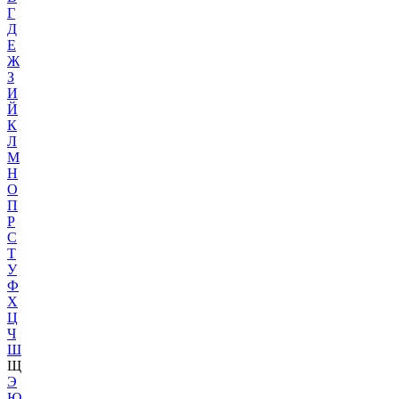
Г
Д
Е
Ж
З
И
Й
К
Л
М
Н
О
П
Р
С
Т
У
Ф
Х
Ц
Ч
Ш
Щ
Э
Ю