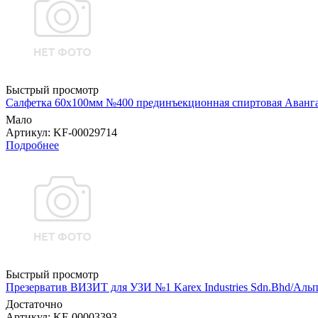
Быстрый просмотр
Салфетка 60х100мм №400 прединъекционная спиртовая Аванг
Мало
Артикул
: KF-00029714
Подробнее
Быстрый просмотр
Презерватив ВИЗИТ для УЗИ №1 Karex Industries Sdn.Bhd/Аль
Достаточно
Артикул
: KF-00003393