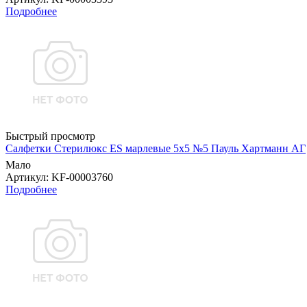
Подробнее
Быстрый просмотр
Салфетки Стерилюкс ES марлевые 5х5 №5 Пауль Хартманн AГ
Мало
Артикул
: KF-00003760
Подробнее