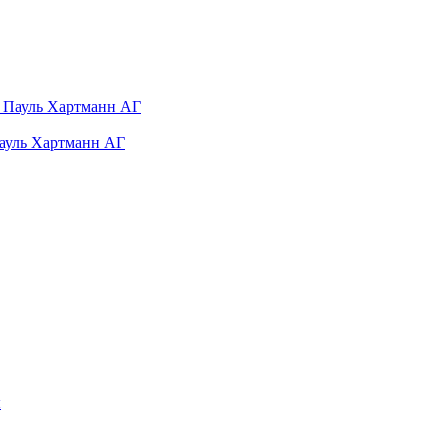
Пауль Хартманн AГ
ы