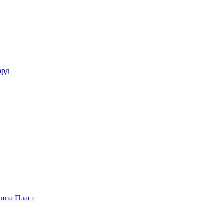
ард
пина Пласт