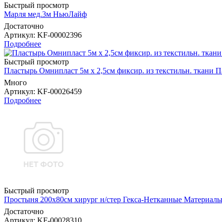
Быстрый просмотр
Марля мед.3м НьюЛайф
Достаточно
Артикул
: KF-00002396
Подробнее
Быстрый просмотр
Пластырь Омнипласт 5м х 2,5см фиксир. из текстильн. ткани 
Много
Артикул
: KF-00026459
Подробнее
Быстрый просмотр
Простыня 200х80см хирург н/стер Гекса-Нетканные Материал
Достаточно
Артикул
: KF-00028310