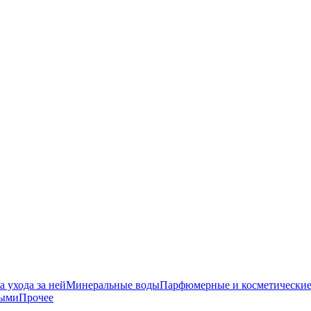
 ухода за ней
Минеральные воды
Парфюмерные и косметические
ными
Прочее