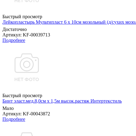
Быстрый просмотр
Лейкопластырь Мультипласт 6 х 10см мозольный (д/сухих мо
Достаточно
Артикул
: KF-00039713
Подробнее
Быстрый просмотр
Бинт эласт.мед.8,0см х 1,5м высок.растяж Интертекстиль
Мало
Артикул
: KF-00043872
Подробнее