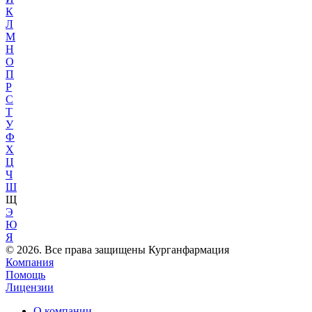
К
Л
М
Н
О
П
Р
С
Т
У
Ф
Х
Ц
Ч
Ш
Щ
Э
Ю
Я
© 2026. Все права защищены Курганфармация
Компания
Помощь
Лицензии
О компании