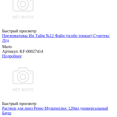
Быстрый просмотр
Презервативы Ин Тайм №12 Файн (особо тонкие) Суретекс
Лтд
Мало
Артикул
: KF-00027414
Подробнее
Быстрый просмотр
Раствор для линз Реню Мультиплюс 120мл универсальный
Бауш