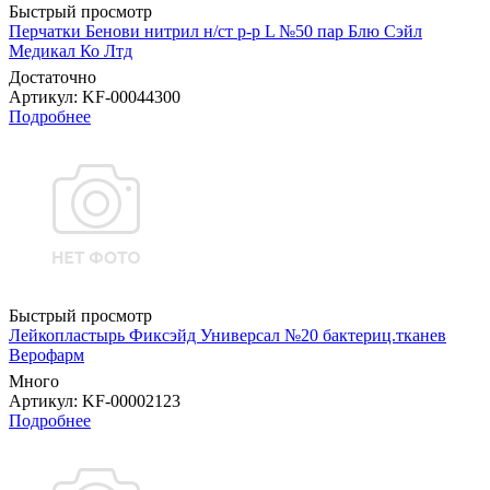
Быстрый просмотр
Перчатки Бенови нитрил н/ст р-р L №50 пар Блю Сэйл
Медикал Ко Лтд
Достаточно
Артикул
: KF-00044300
Подробнее
Быстрый просмотр
Лейкопластырь Фиксэйд Универсал №20 бактериц.тканев
Верофарм
Много
Артикул
: KF-00002123
Подробнее