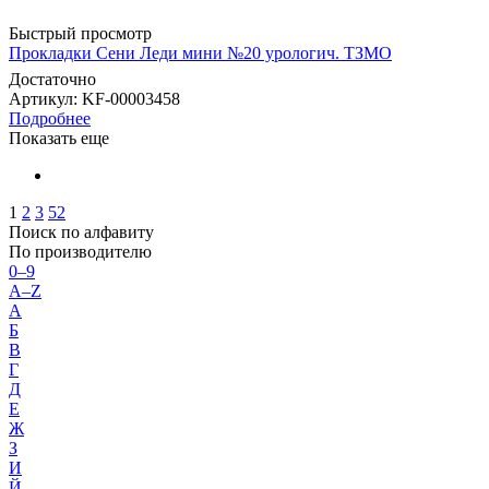
Быстрый просмотр
Прокладки Сени Леди мини №20 урологич. ТЗМО
Достаточно
Артикул
: KF-00003458
Подробнее
Показать еще
1
2
3
52
Поиск по алфавиту
По производителю
0–9
A–Z
А
Б
В
Г
Д
Е
Ж
З
И
Й