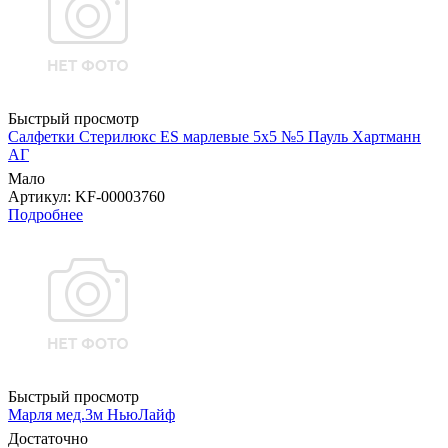
Быстрый просмотр
Салфетки Стерилюкс ES марлевые 5х5 №5 Пауль Хартманн
AГ
Мало
Артикул
: KF-00003760
Подробнее
Быстрый просмотр
Марля мед.3м НьюЛайф
Достаточно