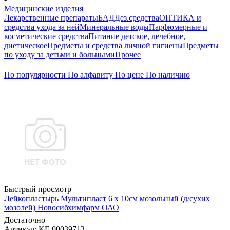
Медицинские изделия
Лекарственные препараты
БАД
Дез.средства
ОПТИКА и
средства ухода за ней
Минеральные воды
Парфюмерные и
косметические средства
Питание детское, лечебное,
диетическое
Предметы и средства личной гигиены
Предметы
по уходу за детьми и больными
Прочее
По популярности
По алфавиту
По цене
По наличию
Быстрый просмотр
Лейкопластырь Мультипласт 6 х 10см мозольный (д/сухих
мозолей) Новосибхимфарм ОАО
Достаточно
Артикул
: KF-00039713