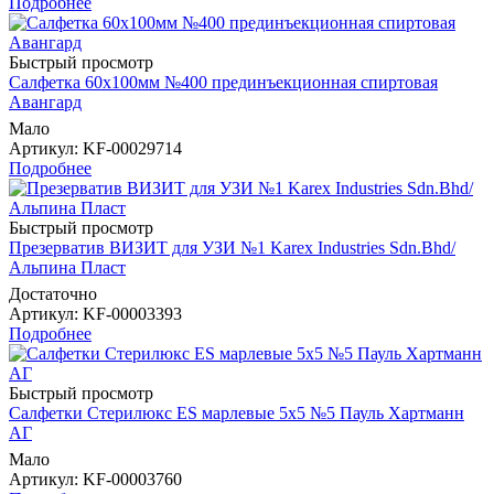
Подробнее
Быстрый просмотр
Салфетка 60х100мм №400 прединъекционная спиртовая
Авангард
Мало
Артикул
: KF-00029714
Подробнее
Быстрый просмотр
Презерватив ВИЗИТ для УЗИ №1 Karex Industries Sdn.Bhd/
Альпина Пласт
Достаточно
Артикул
: KF-00003393
Подробнее
Быстрый просмотр
Салфетки Стерилюкс ES марлевые 5х5 №5 Пауль Хартманн
AГ
Мало
Артикул
: KF-00003760