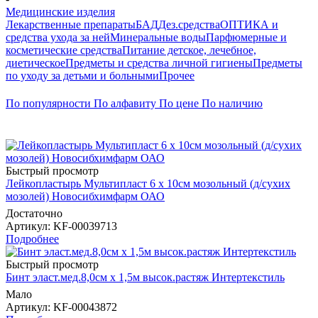
Медицинские изделия
Лекарственные препараты
БАД
Дез.средства
ОПТИКА и
средства ухода за ней
Минеральные воды
Парфюмерные и
косметические средства
Питание детское, лечебное,
диетическое
Предметы и средства личной гигиены
Предметы
по уходу за детьми и больными
Прочее
По популярности
По алфавиту
По цене
По наличию
Быстрый просмотр
Лейкопластырь Мультипласт 6 х 10см мозольный (д/сухих
мозолей) Новосибхимфарм ОАО
Достаточно
Артикул
: KF-00039713
Подробнее
Быстрый просмотр
Бинт эласт.мед.8,0см х 1,5м высок.растяж Интертекстиль
Мало
Артикул
: KF-00043872