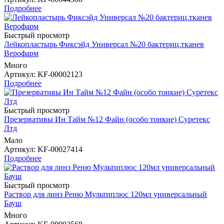
Подробнее
Быстрый просмотр
Лейкопластырь Фиксэйд Универсал №20 бактериц.тканев
Верофарм
Много
Артикул
: KF-00002123
Подробнее
Быстрый просмотр
Презервативы Ин Тайм №12 Файн (особо тонкие) Суретекс
Лтд
Мало
Артикул
: KF-00027414
Подробнее
Быстрый просмотр
Раствор для линз Реню Мультиплюс 120мл универсальный
Бауш
Много