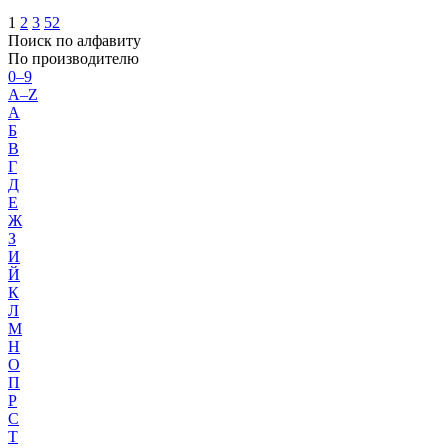
1
2
3
52
Поиск по алфавиту
По производителю
0–9
A–Z
А
Б
В
Г
Д
Е
Ж
З
И
Й
К
Л
М
Н
О
П
Р
С
Т