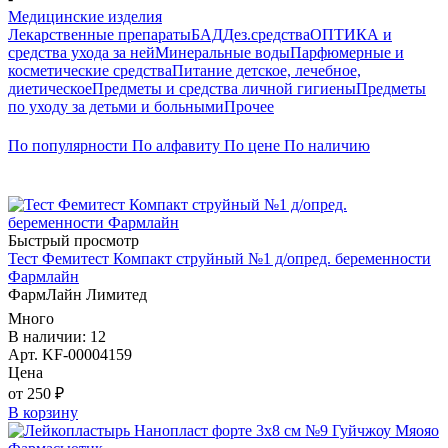
Медицинские изделия
Лекарственные препараты
БАД
Дез.средства
ОПТИКА и
средства ухода за ней
Минеральные воды
Парфюмерные и
косметические средства
Питание детское, лечебное,
диетическое
Предметы и средства личной гигиены
Предметы
по уходу за детьми и больными
Прочее
По популярности
По алфавиту
По цене
По наличию
Быстрый просмотр
Тест Фемитест Компакт струйный №1 д/опред. беременности
Фармлайн
ФармЛайн Лимитед
Много
В наличии: 12
Арт. KF-00004159
Цена
от 250 ₽
В корзину