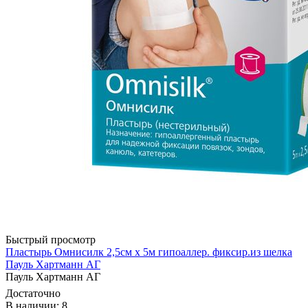
Быстрый просмотр
Пластырь Омнисилк 2,5см х 5м гипоаллер. фиксир.из шелка
Пауль Хартманн AГ
Пауль Хартманн AГ
Достаточно
В наличии: 8