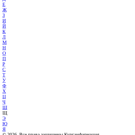
Е
Ж
З
И
Й
К
Л
М
Н
О
П
Р
С
Т
У
Ф
Х
Ц
Ч
Ш
Щ
Э
Ю
Я
© 2026. Все права защищены Курганфармация