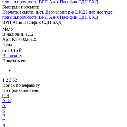
Быстрый просмотр
Перчатки смотр. н/ст. Дермагрип р-р L №25 пар неопудр.
повыш.прочности ВРП Азия Пасифик СДН БХД
ВРП Азия Пасифик СДН БХД
Мало
В наличии: 1.12
Арт. KF-00026125
Цена
от 1 616 ₽
В корзину
Показать еще
1
2
3
52
Поиск по алфавиту
По производителю
0–9
A–Z
А
Б
В
Г
Д