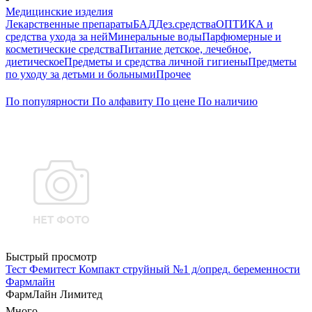
Медицинские изделия
Лекарственные препараты
БАД
Дез.средства
ОПТИКА и
средства ухода за ней
Минеральные воды
Парфюмерные и
косметические средства
Питание детское, лечебное,
диетическое
Предметы и средства личной гигиены
Предметы
по уходу за детьми и больными
Прочее
По популярности
По алфавиту
По цене
По наличию
Быстрый просмотр
Тест Фемитест Компакт струйный №1 д/опред. беременности
Фармлайн
ФармЛайн Лимитед
Много