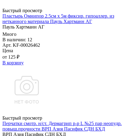
Быстрый просмотр
Пластырь Омнипор 2.5см х 5м фиксир. гипоаллер. из
нетканного материала Пауль Хартманн AГ
Пауль Хартманн AГ
Много
В наличии: 12
Арт. KF-00026462
Цена
от 125 ₽
В корзину
Быстрый просмотр
Перчатки смотр. н/ст. Дермагрип р-р L №25 пар неопудр.
повыш.прочности ВРП Азия Пасифик СДН БХД
ВРП Азия Пасифик СДН БХД