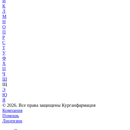
Й
К
Л
М
Н
О
П
Р
С
Т
У
Ф
Х
Ц
Ч
Ш
Щ
Э
Ю
Я
© 2026. Все права защищены Курганфармация
Компания
Помощь
Лицензии