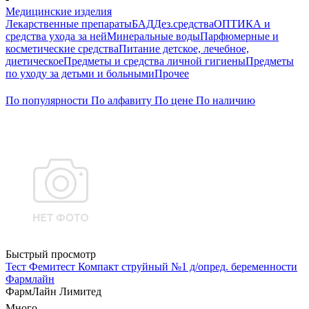
Медицинские изделия
Лекарственные препараты
БАД
Дез.средства
ОПТИКА и
средства ухода за ней
Минеральные воды
Парфюмерные и
косметические средства
Питание детское, лечебное,
диетическое
Предметы и средства личной гигиены
Предметы
по уходу за детьми и больными
Прочее
По популярности
По алфавиту
По цене
По наличию
Быстрый просмотр
Тест Фемитест Компакт струйный №1 д/опред. беременности
Фармлайн
ФармЛайн Лимитед
Много