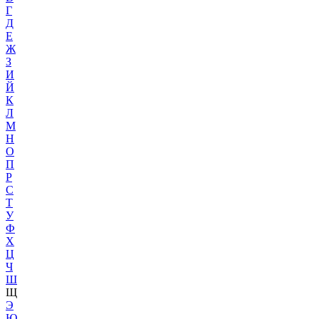
Г
Д
Е
Ж
З
И
Й
К
Л
М
Н
О
П
Р
С
Т
У
Ф
Х
Ц
Ч
Ш
Щ
Э
Ю