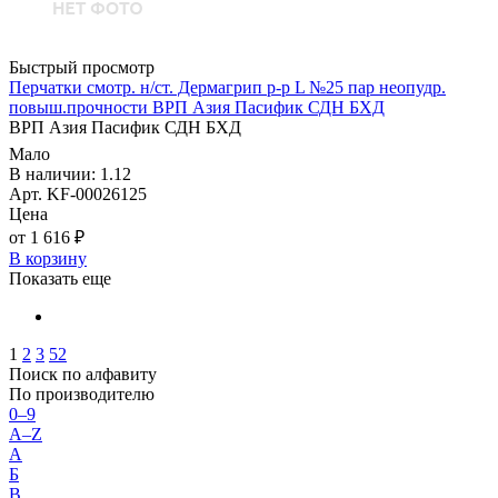
Быстрый просмотр
Перчатки смотр. н/ст. Дермагрип р-р L №25 пар неопудр.
повыш.прочности ВРП Азия Пасифик СДН БХД
ВРП Азия Пасифик СДН БХД
Мало
В наличии: 1.12
Арт. KF-00026125
Цена
от 1 616 ₽
В корзину
Показать еще
1
2
3
52
Поиск по алфавиту
По производителю
0–9
A–Z
А
Б
В