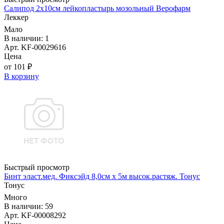
Салипод 2х10см лейкопластырь мозольный Верофарм
Леккер
Мало
В наличии: 1
Арт. KF-00029616
Цена
от 101 ₽
В корзину
Быстрый просмотр
Бинт эласт.мед. Фиксэйд 8,0см х 5м высок.растяж. Тонус
Тонус
Много
В наличии: 59
Арт. KF-00008292