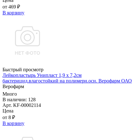
Цена
от 469 ₽
В корзину
Быстрый просмотр
Лейкопластырь Унипласт 1,9 х 7,2см
бактерицид.влагостойкий на полимерн.осн. Верофарм ОАО
Верофарм
Много
В наличии: 128
Арт. KF-00002114
Цена
от 8 ₽
В корзину