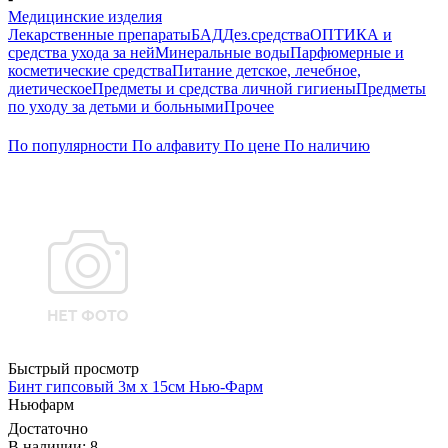
Медицинские изделия
Лекарственные препараты
БАД
Дез.средства
ОПТИКА и
средства ухода за ней
Минеральные воды
Парфюмерные и
косметические средства
Питание детское, лечебное,
диетическое
Предметы и средства личной гигиены
Предметы
по уходу за детьми и больными
Прочее
По популярности
По алфавиту
По цене
По наличию
Быстрый просмотр
Бинт гипсовый 3м х 15см Нью-Фарм
Ньюфарм
Достаточно
В наличии: 8