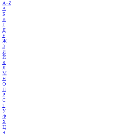
A–Z
А
Б
В
Г
Д
Е
Ж
З
И
Й
К
Л
М
Н
О
П
Р
С
Т
У
Ф
Х
Ц
Ч