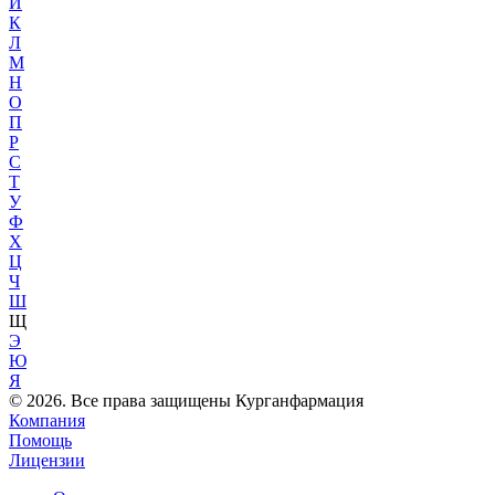
Й
К
Л
М
Н
О
П
Р
С
Т
У
Ф
Х
Ц
Ч
Ш
Щ
Э
Ю
Я
© 2026. Все права защищены Курганфармация
Компания
Помощь
Лицензии