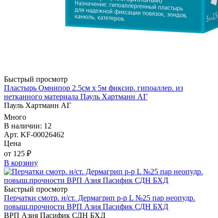
Быстрый просмотр
Пластырь Омнипор 2.5см х 5м фиксир. гипоаллер. из
нетканного материала Пауль Хартманн AГ
Пауль Хартманн AГ
Много
В наличии: 12
Арт. KF-00026462
Цена
от 125 ₽
В корзину
Быстрый просмотр
Перчатки смотр. н/ст. Дермагрип р-р L №25 пар неопудр.
повыш.прочности ВРП Азия Пасифик СДН БХД
ВРП Азия Пасифик СДН БХД