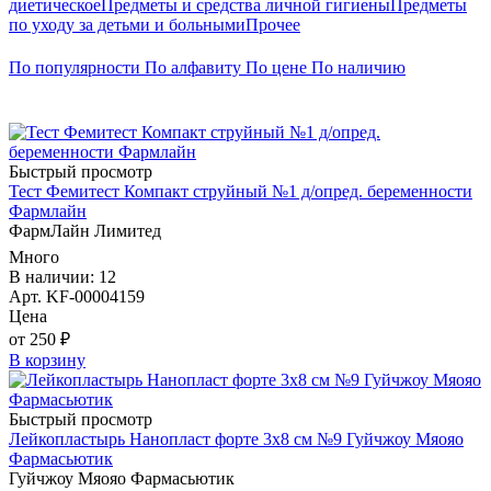
диетическое
Предметы и средства личной гигиены
Предметы
по уходу за детьми и больными
Прочее
По популярности
По алфавиту
По цене
По наличию
Быстрый просмотр
Тест Фемитест Компакт струйный №1 д/опред. беременности
Фармлайн
ФармЛайн Лимитед
Много
В наличии: 12
Арт. KF-00004159
Цена
от 250 ₽
В корзину
Быстрый просмотр
Лейкопластырь Нанопласт форте 3х8 см №9 Гуйчжоу Мяояо
Фармасьютик
Гуйчжоу Мяояо Фармасьютик