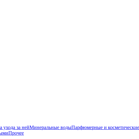
 ухода за ней
Минеральные воды
Парфюмерные и косметические
ными
Прочее