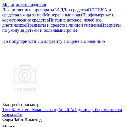
Медицинские изделия
Лекарственные препараты
БАД
Дез.средства
ОПТИКА и
средства ухода за ней
Минеральные воды
Парфюмерные и
косметические средства
Питание детское, лечебное,
диетическое
Предметы и средства личной гигиены
Предметы
по уходу за детьми и больными
Прочее
По популярности
По алфавиту
По цене
По наличию
Быстрый просмотр
Тест Фемитест Компакт струйный №1 д/опред. беременности
Фармлайн
ФармЛайн Лимитед
Много