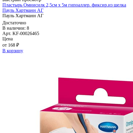
Пластырь Омнисилк 2,5см х 5м гипоаллер. фиксир.из шелка
Пауль Хартманн AГ
Пауль Хартманн AГ
Достаточно
В наличии: 8
Арт. KF-00026465
Цена
от 168 ₽
В корзину