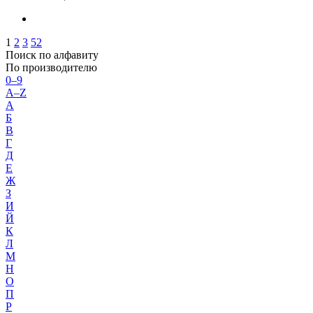
1
2
3
52
Поиск по алфавиту
По производителю
0–9
A–Z
А
Б
В
Г
Д
Е
Ж
З
И
Й
К
Л
М
Н
О
П
Р