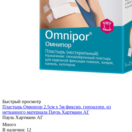
Быстрый просмотр
Пластырь Омнипор 2.5см х 5м фиксир. гипоаллер. из
нетканного материала Пауль Хартманн AГ
Пауль Хартманн AГ
Много
В наличии: 12