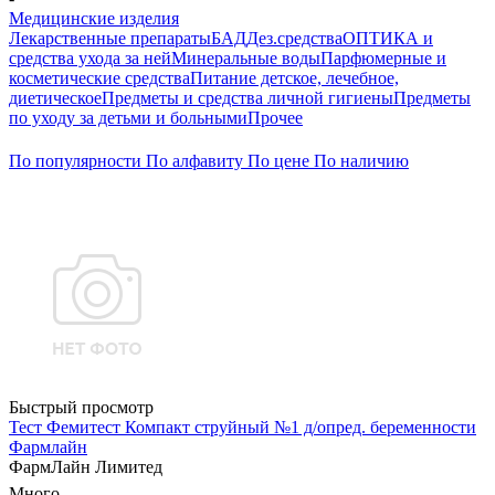
Медицинские изделия
Лекарственные препараты
БАД
Дез.средства
ОПТИКА и
средства ухода за ней
Минеральные воды
Парфюмерные и
косметические средства
Питание детское, лечебное,
диетическое
Предметы и средства личной гигиены
Предметы
по уходу за детьми и больными
Прочее
По популярности
По алфавиту
По цене
По наличию
Быстрый просмотр
Тест Фемитест Компакт струйный №1 д/опред. беременности
Фармлайн
ФармЛайн Лимитед
Много