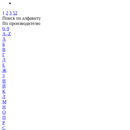
1
2
3
52
Поиск по алфавиту
По производителю
0–9
A–Z
А
Б
В
Г
Д
Е
Ж
З
И
Й
К
Л
М
Н
О
П
Р
С