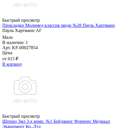
Быстрый просмотр
Прокладки Молимед классик миди №28 Пауль Хартманн
Пауль Хартманн AГ
Мало
В наличии: 1
Арт. KF-00027854
Цена
от 615 ₽
В корзину
Быстрый просмотр
Шприц 3мл 3-х комп. №1 Бейджинг Форнерс Медикал
Эквипмент Ко.,Лтд