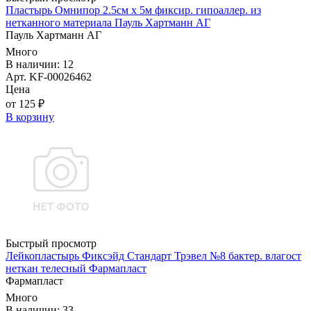
Пластырь Омнипор 2.5см х 5м фиксир. гипоаллер. из
нетканного материала Пауль Хартманн AГ
Пауль Хартманн AГ
Много
В наличии: 12
Арт. KF-00026462
Цена
от 125 ₽
В корзину
Быстрый просмотр
Лейкопластырь Фиксэйд Стандарт Трэвел №8 бактер. влагост
неткан телесный Фармапласт
Фармапласт
Много
В наличии: 33