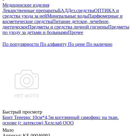
Медицинские изделия
Лекарственные препараты
БАД
Дез.средства
ОПТИКА и
средства ухода за ней
Минеральные воды
Парфюмерные и
косметические средства
Питание детское, лечебное,
диетическое
Предметы и средства личной гигиены
Предметы
по уходу за детьми и больными
Прочее
По популярности
По алфавиту
По цене
По наличию
Быстрый просмотр
Бинт Тенерис 10см*4,5м когезивный самофикс на ткан.
основе (с латексом) Хелслаб ООО
Мало
Артикул
: KF-00046093