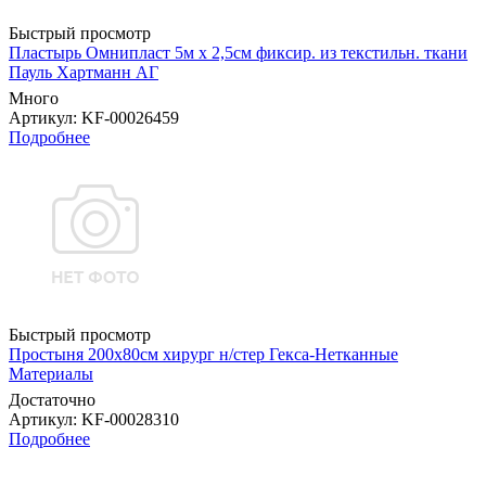
Быстрый просмотр
Пластырь Омнипласт 5м х 2,5см фиксир. из текстильн. ткани
Пауль Хартманн AГ
Много
Артикул
: KF-00026459
Подробнее
Быстрый просмотр
Простыня 200х80см хирург н/стер Гекса-Нетканные
Материалы
Достаточно
Артикул
: KF-00028310
Подробнее