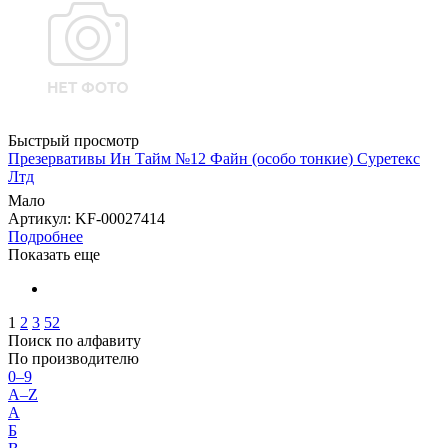
Быстрый просмотр
Презервативы Ин Тайм №12 Файн (особо тонкие) Суретекс
Лтд
Мало
Артикул
: KF-00027414
Подробнее
Показать еще
1
2
3
52
Поиск по алфавиту
По производителю
0–9
A–Z
А
Б