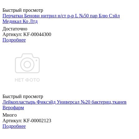
Быстрый просмотр
Перчатки Бенови нитрил н/ст р-р L №50 пар Блю Сэйл
Медикал Ко Лтд
Достаточно
Артикул
: KF-00044300
Подробнее
Быстрый просмотр
Лейкопластырь Фиксэйд Универсал №20 бактериц.тканев
Верофарм
Много
Артикул
: KF-00002123
Подробнее