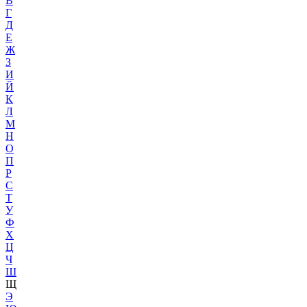
В
Г
Д
Е
Ж
З
И
Й
К
Л
М
Н
О
П
Р
С
Т
У
Ф
Х
Ц
Ч
Ш
Щ
Э