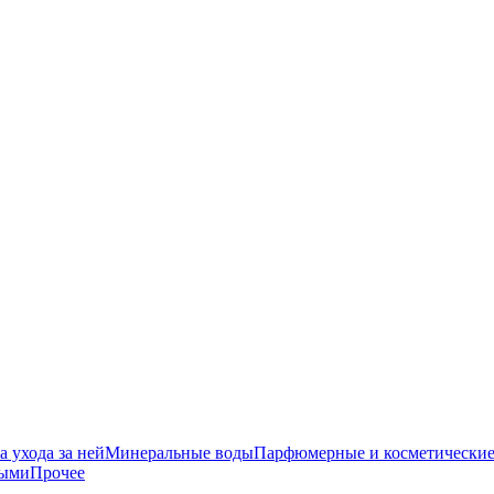
 ухода за ней
Минеральные воды
Парфюмерные и косметические
ными
Прочее