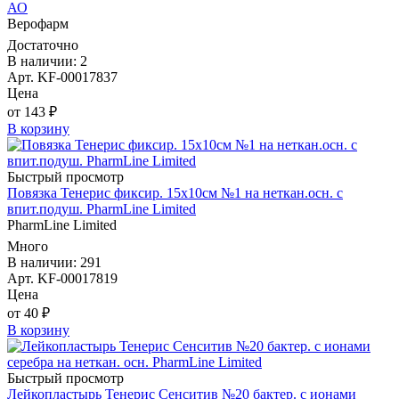
АО
Верофарм
Достаточно
В наличии: 2
Арт. KF-00017837
Цена
от 143 ₽
В корзину
Быстрый просмотр
Повязка Тенерис фиксир. 15х10см №1 на неткан.осн. с
впит.подуш. PharmLine Limited
PharmLine Limited
Много
В наличии: 291
Арт. KF-00017819
Цена
от 40 ₽
В корзину
Быстрый просмотр
Лейкопластырь Тенерис Сенситив №20 бактер. с ионами