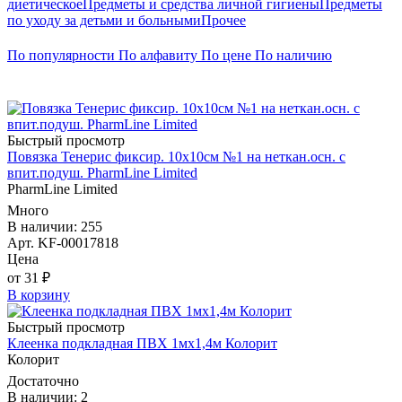
диетическое
Предметы и средства личной гигиены
Предметы
по уходу за детьми и больными
Прочее
По популярности
По алфавиту
По цене
По наличию
Быстрый просмотр
Повязка Тенерис фиксир. 10х10см №1 на неткан.осн. с
впит.подуш. PharmLine Limited
PharmLine Limited
Много
В наличии: 255
Арт. KF-00017818
Цена
от 31 ₽
В корзину
Быстрый просмотр
Клеенка подкладная ПВХ 1мx1,4м Колорит
Колорит
Достаточно
В наличии: 2