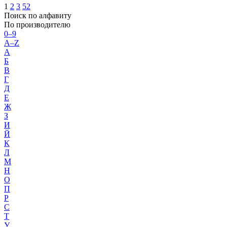
1
2
3
52
Поиск по алфавиту
По производителю
0–9
A–Z
А
Б
В
Г
Д
Е
Ж
З
И
Й
К
Л
М
Н
О
П
Р
С
Т
У