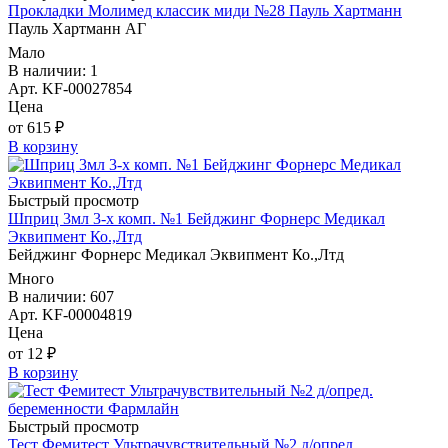
Прокладки Молимед классик миди №28 Пауль Хартманн
Пауль Хартманн AГ
Мало
В наличии: 1
Арт. KF-00027854
Цена
от 615 ₽
В корзину
Быстрый просмотр
Шприц 3мл 3-х комп. №1 Бейджинг Форнерс Медикал
Эквипмент Ко.,Лтд
Бейджинг Форнерс Медикал Эквипмент Ко.,Лтд
Много
В наличии: 607
Арт. KF-00004819
Цена
от 12 ₽
В корзину
Быстрый просмотр
Тест Фемитест Ультрачувствительный №2 д/опред.