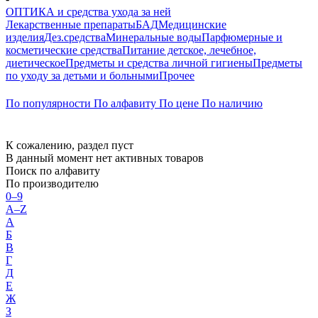
ОПТИКА и средства ухода за ней
Лекарственные препараты
БАД
Медицинские
изделия
Дез.средства
Минеральные воды
Парфюмерные и
косметические средства
Питание детское, лечебное,
диетическое
Предметы и средства личной гигиены
Предметы
по уходу за детьми и больными
Прочее
По популярности
По алфавиту
По цене
По наличию
К сожалению, раздел пуст
В данный момент нет активных товаров
Поиск по алфавиту
По производителю
0–9
A–Z
А
Б
В
Г
Д
Е
Ж
З