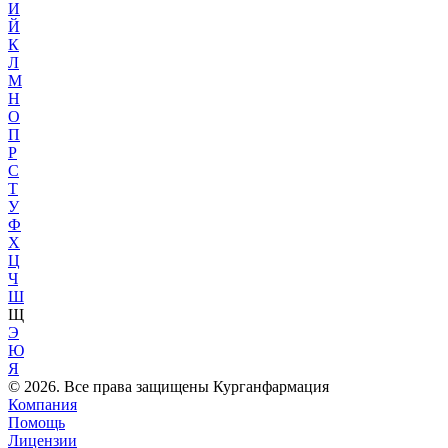
И
Й
К
Л
М
Н
О
П
Р
С
Т
У
Ф
Х
Ц
Ч
Ш
Щ
Э
Ю
Я
© 2026. Все права защищены Курганфармация
Компания
Помощь
Лицензии