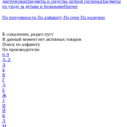
диетическое
Предметы и средства личной гигиены
Предметы
по уходу за детьми и больными
Прочее
По популярности
По алфавиту
По цене
По наличию
К сожалению, раздел пуст
В данный момент нет активных товаров
Поиск по алфавиту
По производителю
0–9
A–Z
А
Б
В
Г
Д
Е
Ж
З
И
Й
К
Л
М