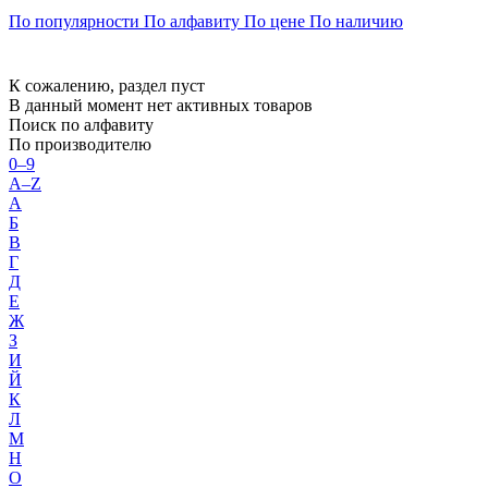
По популярности
По алфавиту
По цене
По наличию
К сожалению, раздел пуст
В данный момент нет активных товаров
Поиск по алфавиту
По производителю
0–9
A–Z
А
Б
В
Г
Д
Е
Ж
З
И
Й
К
Л
М
Н
О