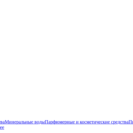
тва
Минеральные воды
Парфюмерные и косметические средства
Пи
ее