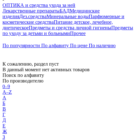
ОПТИКА и средства ухода за ней
Лекарственные препараты
БАД
Медицинские
изделия
Дез.средства
Минеральные воды
Парфюмерные и
косметические средства
Питание детское, лечебное,
диетическое
Предметы и средства личной гигиены
Предметы
по уходу за детьми и больными
Прочее
По популярности
По алфавиту
По цене
По наличию
К сожалению, раздел пуст
В данный момент нет активных товаров
Поиск по алфавиту
По производителю
0–9
A–Z
А
Б
В
Г
Д
Е
Ж
З