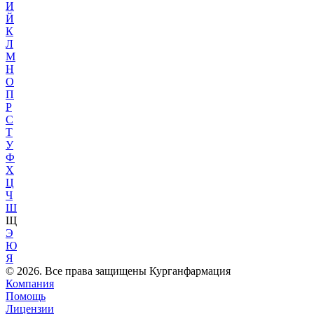
И
Й
К
Л
М
Н
О
П
Р
С
Т
У
Ф
Х
Ц
Ч
Ш
Щ
Э
Ю
Я
© 2026. Все права защищены Курганфармация
Компания
Помощь
Лицензии