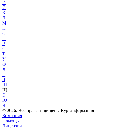
И
Й
К
Л
М
Н
О
П
Р
С
Т
У
Ф
Х
Ц
Ч
Ш
Щ
Э
Ю
Я
© 2026. Все права защищены Курганфармация
Компания
Помощь
Лицензии