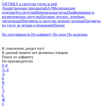
ОПТИКА и средства ухода за ней
Лекарственные препараты
БАД
Медицинские
изделия
Дез.средства
Минеральные воды
Парфюмерные и
косметические средства
Питание детское, лечебное,
диетическое
Предметы и средства личной гигиены
Предметы
по уходу за детьми и больными
Прочее
По популярности
По алфавиту
По цене
По наличию
К сожалению, раздел пуст
В данный момент нет активных товаров
Поиск по алфавиту
По производителю
0–9
A–Z
А
Б
В
Г
Д
Е
Ж
З