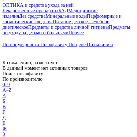
ОПТИКА и средства ухода за ней
Лекарственные препараты
БАД
Медицинские
изделия
Дез.средства
Минеральные воды
Парфюмерные и
косметические средства
Питание детское, лечебное,
диетическое
Предметы и средства личной гигиены
Предметы
по уходу за детьми и больными
Прочее
По популярности
По алфавиту
По цене
По наличию
К сожалению, раздел пуст
В данный момент нет активных товаров
Поиск по алфавиту
По производителю
0–9
A–Z
А
Б
В
Г
Д
Е
Ж
З