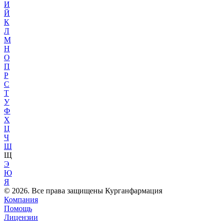
И
Й
К
Л
М
Н
О
П
Р
С
Т
У
Ф
Х
Ц
Ч
Ш
Щ
Э
Ю
Я
© 2026. Все права защищены Курганфармация
Компания
Помощь
Лицензии