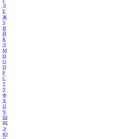
Г
Д
Е
Ж
З
И
Й
К
Л
М
Н
О
П
Р
С
Т
У
Ф
Х
Ц
Ч
Ш
Щ
Э
Ю