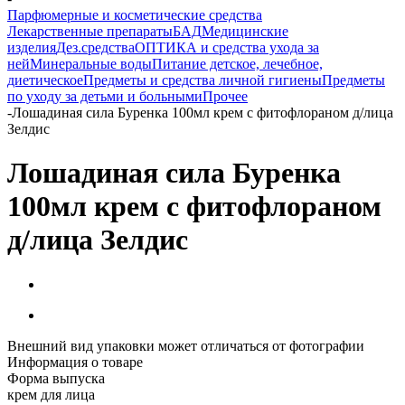
Парфюмерные и косметические средства
Лекарственные препараты
БАД
Медицинские
изделия
Дез.средства
ОПТИКА и средства ухода за
ней
Минеральные воды
Питание детское, лечебное,
диетическое
Предметы и средства личной гигиены
Предметы
по уходу за детьми и больными
Прочее
-
Лошадиная сила Буренка 100мл крем с фитофлораном д/лица
Зелдис
Лошадиная сила Буренка
100мл крем с фитофлораном
д/лица Зелдис
Внешний вид упаковки может отличаться от фотографии
Информация о товаре
Форма выпуска
крем для лица