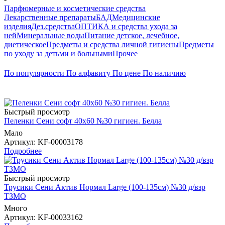
Парфюмерные и косметические средства
Лекарственные препараты
БАД
Медицинские
изделия
Дез.средства
ОПТИКА и средства ухода за
ней
Минеральные воды
Питание детское, лечебное,
диетическое
Предметы и средства личной гигиены
Предметы
по уходу за детьми и больными
Прочее
По популярности
По алфавиту
По цене
По наличию
Быстрый просмотр
Пеленки Сени софт 40х60 №30 гигиен. Белла
Мало
Артикул
: KF-00003178
Подробнее
Быстрый просмотр
Трусики Сени Актив Нормал Large (100-135см) №30 д/взр
ТЗМО
Много
Артикул
: KF-00033162