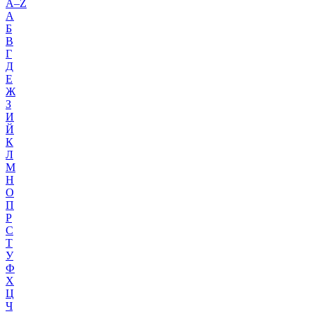
A–Z
А
Б
В
Г
Д
Е
Ж
З
И
Й
К
Л
М
Н
О
П
Р
С
Т
У
Ф
Х
Ц
Ч