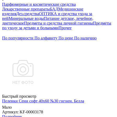
Парфюмерные и косметические средства
Лекарственные препараты
БАД
Медицинские
изделия
Дез.средства
ОПТИКА и средства ухода за
ней
Минеральные воды
Питание детское, лечебное,
диетическое
Предметы и средства личной гигиены
Предметы
по уходу за детьми и больными
Прочее
По популярности
По алфавиту
По цене
По наличию
Быстрый просмотр
Пеленки Сени софт 40х60 №30 гигиен. Белла
Мало
Артикул
: KF-00003178
Подробнее