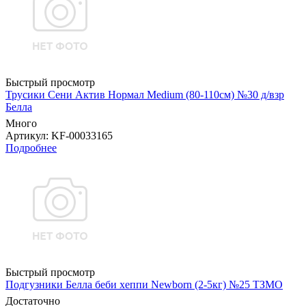
Быстрый просмотр
Трусики Сени Актив Нормал Medium (80-110см) №30 д/взр
Белла
Много
Артикул
: KF-00033165
Подробнее
Быстрый просмотр
Подгузники Белла беби хеппи Newborn (2-5кг) №25 ТЗМО
Достаточно