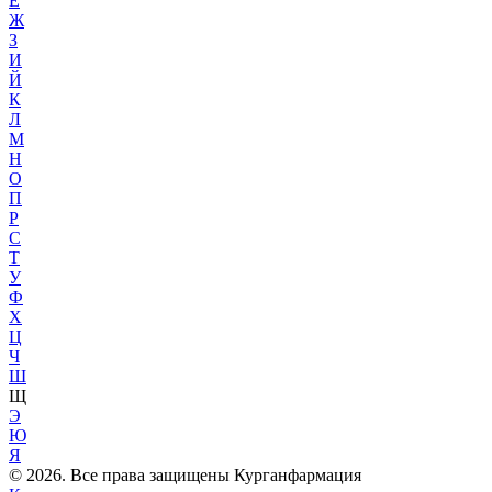
Е
Ж
З
И
Й
К
Л
М
Н
О
П
Р
С
Т
У
Ф
Х
Ц
Ч
Ш
Щ
Э
Ю
Я
© 2026. Все права защищены Курганфармация