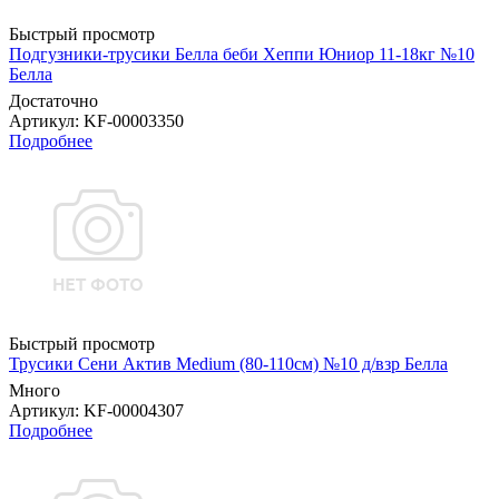
Быстрый просмотр
Подгузники-трусики Белла беби Хеппи Юниор 11-18кг №10
Белла
Достаточно
Артикул
: KF-00003350
Подробнее
Быстрый просмотр
Трусики Сени Актив Medium (80-110см) №10 д/взр Белла
Много
Артикул
: KF-00004307
Подробнее