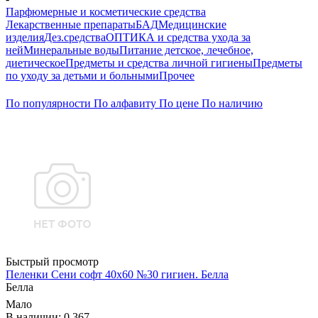
Парфюмерные и косметические средства
Лекарственные препараты
БАД
Медицинские
изделия
Дез.средства
ОПТИКА и средства ухода за
ней
Минеральные воды
Питание детское, лечебное,
диетическое
Предметы и средства личной гигиены
Предметы
по уходу за детьми и больными
Прочее
По популярности
По алфавиту
По цене
По наличию
Быстрый просмотр
Пеленки Сени софт 40х60 №30 гигиен. Белла
Белла
Мало
В наличии: 0.367