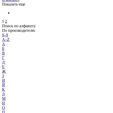
Показать еще
1
2
Поиск по алфавиту
По производителю
0–9
A–Z
А
Б
В
Г
Д
Е
Ж
З
И
Й
К
Л
М
Н
О
П