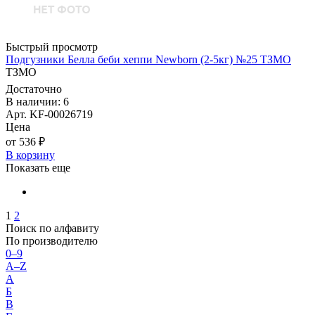
Быстрый просмотр
Подгузники Белла беби хеппи Newborn (2-5кг) №25 ТЗМО
ТЗМО
Достаточно
В наличии: 6
Арт. KF-00026719
Цена
от 536 ₽
В корзину
Показать еще
1
2
Поиск по алфавиту
По производителю
0–9
A–Z
А
Б
В