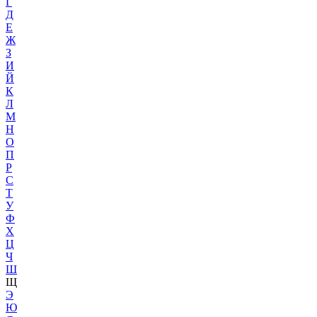
Г
Д
Е
Ж
З
И
Й
К
Л
М
Н
О
П
Р
С
Т
У
Ф
Х
Ц
Ч
Ш
Щ
Э
Ю