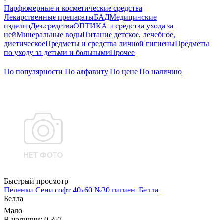
Парфюмерные и косметические средства
Лекарственные препараты
БАД
Медицинские
изделия
Дез.средства
ОПТИКА и средства ухода за
ней
Минеральные воды
Питание детское, лечебное,
диетическое
Предметы и средства личной гигиены
Предметы
по уходу за детьми и больными
Прочее
По популярности
По алфавиту
По цене
По наличию
Быстрый просмотр
Пеленки Сени софт 40х60 №30 гигиен. Белла
Белла
Мало
В наличии: 0.367