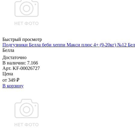
Быстрый просмотр
Подгузники Белла беби хеппи Макси плюс 4+ (9-20кг) №12 Бел
Белла
Достаточно
В наличии: 7.166
Арт. KF-00026727
Цена
от 349 ₽
В корзину