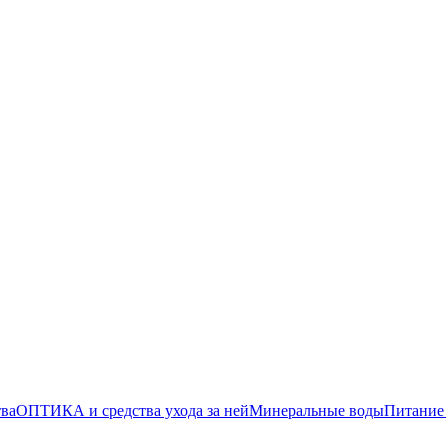
тва
ОПТИКА и средства ухода за ней
Минеральные воды
Питание 