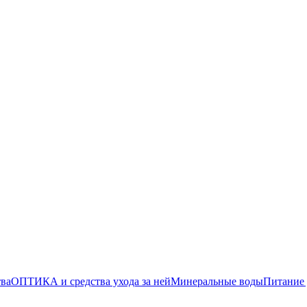
тва
ОПТИКА и средства ухода за ней
Минеральные воды
Питание 