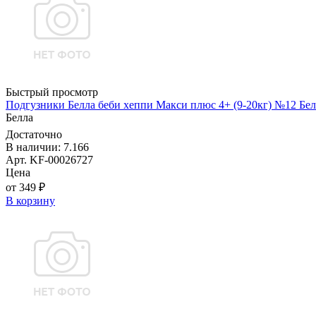
Быстрый просмотр
Подгузники Белла беби хеппи Макси плюс 4+ (9-20кг) №12 Бел
Белла
Достаточно
В наличии: 7.166
Арт. KF-00026727
Цена
от 349 ₽
В корзину