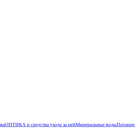
тва
ОПТИКА и средства ухода за ней
Минеральные воды
Питание 