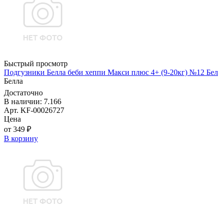
Быстрый просмотр
Подгузники Белла беби хеппи Макси плюс 4+ (9-20кг) №12 Бел
Белла
Достаточно
В наличии: 7.166
Арт. KF-00026727
Цена
от 349 ₽
В корзину