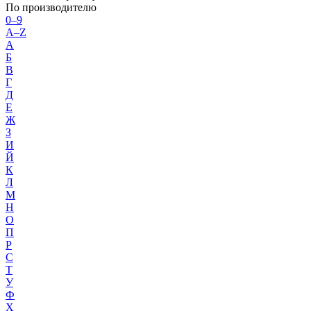
По производителю
0–9
A–Z
А
Б
В
Г
Д
Е
Ж
З
И
Й
К
Л
М
Н
О
П
Р
С
Т
У
Ф
Х