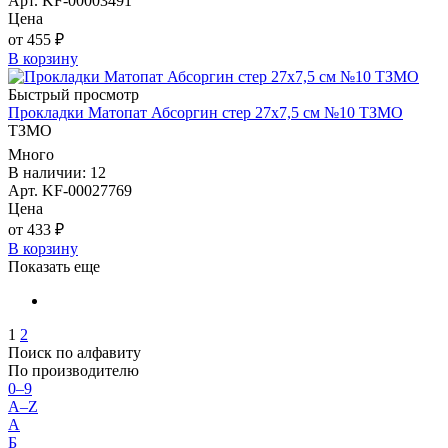
Арт. KF-00003491
Цена
от 455 ₽
В корзину
Быстрый просмотр
Прокладки Матопат Абсоргин стер 27х7,5 см №10 ТЗМО
ТЗМО
Много
В наличии: 12
Арт. KF-00027769
Цена
от 433 ₽
В корзину
Показать еще
1
2
Поиск по алфавиту
По производителю
0–9
A–Z
А
Б