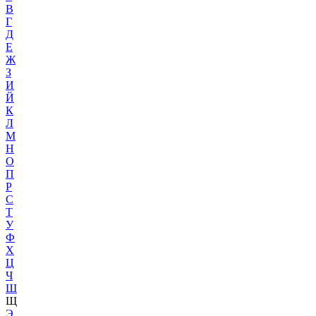
В
Г
Д
Е
Ж
З
И
Й
К
Л
М
Н
О
П
Р
С
Т
У
Ф
Х
Ц
Ч
Ш
Щ
Э